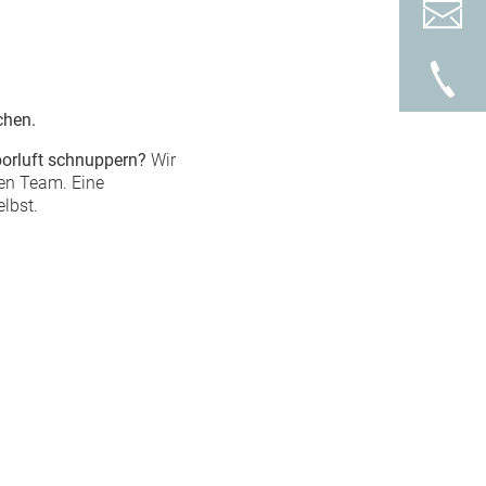
chen.
borluft schnuppern?
Wir
ren Team. Eine
elbst.