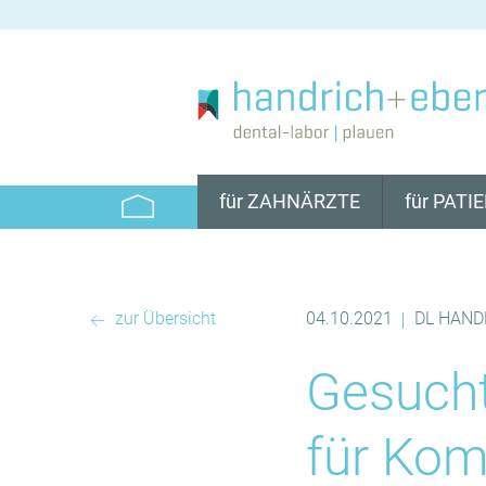
für ZAHNÄRZTE
für PATI
EXAKT WAS ICH
EXAKT WAS 
BRAUCHE
BRAUCHE
PRAXIS-SERVICE
8SMILE SCH
zur Übersicht
04.10.2021
DL HAND
|
ZAHNTECHNIK
QUALITÄT & 
Gesucht
8SMILE ALIGNER
ZAHNTECHNI
MATERIALIE
QUALITÄT & GARANTIE
für Kom
SERVICE
PRAXISPLUS