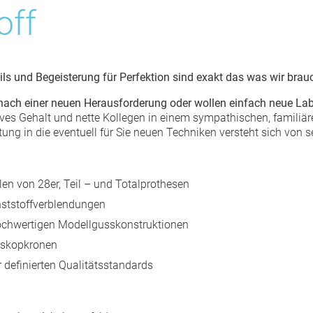
off
KIEFERORTHOPÄDISCHE
GERÄTE
SCHNARCHERSCHIENE
ils und Begeisterung für Perfektion sind exakt das was wir brau
CAD/CAM TECHNOLOGIE
 nach einer neuen Herausforderung oder wollen einfach neue La
tives Gehalt und nette Kollegen in einem sympathischen, familiä
ung in die eventuell für Sie neuen Techniken versteht sich von s
llen von 28er, Teil – und Totalprothesen
nststoffverblendungen
ochwertigen Modellgusskonstruktionen
eskopkronen
 definierten Qualitätsstandards