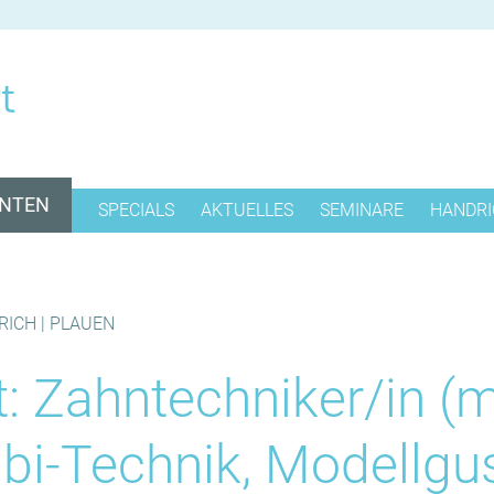
ENTEN
SPECIALS
AKTUELLES
SEMINARE
HANDRI
ICH
8SMILE
ÜBER UN
IOS - INTRA ORAL SCAN
IHRE
IENEN
ANSPRE
RICH | PLAUEN
KIEFERGELENKSVERMESSUNG
SERVICE
: Zahntechniker/in (
ÄSTHETIKENTWURF / WAX UP
K &
N
PROFESSIONELLE
PROTHESENREINIGUNG
bi-Technik, Modellgu
FLEXIPROTHESE